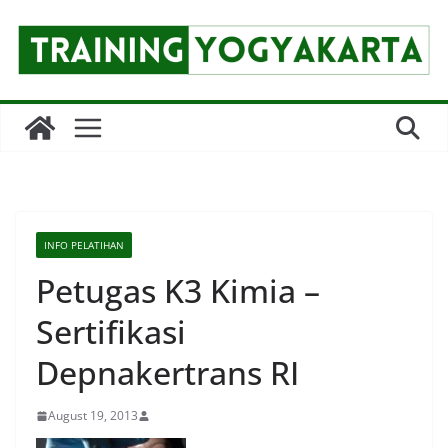
Skip
to
content
INFO PELATIHAN
Petugas K3 Kimia –
Sertifikasi
Depnakertrans RI
August 19, 2013