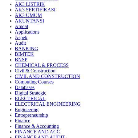
AK3 LISTRIK
AK3 SERTIFIKASI
AK3 UMUM
AKUNTANSI
Amdal
Applications
Aspek
Audit
BANKING
BIMTEK
BNSP
CHEMICAL & PROCESS
Civil & Construction
CIVIL AND CONSTRUCTION
Computing Courses
Databases
Digital Strategic
ELECTRICAL
ELECTRICAL ENGINEERING
Engineering
Entrepreneurship
Finance
Finance & Accounting
FINANCE AND ACC
FINANCE AND AUDIT