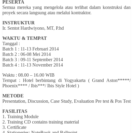
PESERTA
Semua mereka yang mengelola atau terlibat dalam konstruksi dan
proyek secara langsung atau melalui kontraktor.
INSTRUKTUR
Ir. Sentot Hardwiyono, MT, P.hd
WAKTU & TEMPAT
Tanggal :
Batch 1 : 11-13 Februari 2014
Batch 2 : 06-08 Mei 2014
Batch 3 : 09-11 September 2014
Batch 4 : 11-13 November 2014
Waktu : 08.00 – 16.00 WIB
Tempat : Hotel berbintang di Yogyakarta ( Grand Aston*****/
Phoenix**** / Ibis***/ Ibis Style Hotel )
METODE
Presentation, Discussion, Case Study, Evaluation Pre test & Pos Test
FASILITAS
1. Training Module
2. Training CD contains training material
3. Certificate
4. Stationeries: NoteBook and Ballpoint