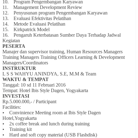
10. Program Pengembangan Karyawan
11. Management Development Review
12. Penyusunan program Pengembangan Karyawan
13. Evaluasi Efektivitas Pelatihan
14. Metode Evaluasi Pelatihan
15. Kirkpatrick Model
16. Pengaruh Keterbatasan Sumber Daya Terhadap Jadwal
Kegiatan
PESERTA
Manajer dan supervisor training, Human Resources Managers
Training Managers Training Officers Learning & Development
Managers/Coordinators
INSTRUKTUR
L S S WAHYU ANINDYA, S.E, M.M & Team
WAKTU & TEMPAT
Tanggal: 10 sd 11 Februari 2016
Tempat: Hotel Ibis Style Dagen, Yogyakarta
INVESTASI
Rp.5.000.000,- / Participant
Facilities:
• Convinience Meeting room at Ibis Style Dagen
Hotel,Yogyakarta
• 2x coffee break and lunch during training
• Training kit
• Hard and soft copy material (USB Flashdisk)