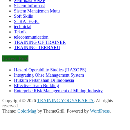
Sertifikasi BNSP
Sistem Informasi
Sistem Manajemen Mutu
Soft Skills
STRATEGIC
technicial
Teknik
telecommunication
TRAINING OF TRAINER
TRAINING TERBARU
Latest Post
Hazard Operability Studies (HAZOPS)
Integrating Qhse Management System
Hukum Pertanahan Di Indonesia
Effective Team Building
Enterprise Risk Management of Mining Industry
Copyright © 2026
TRAINING YOGYAKARTA
. All rights
reserved.
Theme:
ColorMag
by ThemeGrill. Powered by
WordPress
.