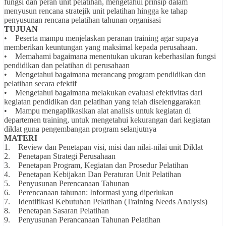
fungsi dan peran unit pelatihan, mengetahui prinsip dalam
menyusun rencana stratejik unit pelatihan hingga ke tahap
penyusunan rencana pelatihan tahunan organisasi
TUJUAN
• Peserta mampu menjelaskan peranan training agar supaya
memberikan keuntungan yang maksimal kepada perusahaan.
• Memahami bagaimana menentukan ukuran keberhasilan fungsi
pendidikan dan pelatihan di perusahaan
• Mengetahui bagaimana merancang program pendidikan dan
pelatihan secara efektif
• Mengetahui bagaimana melakukan evaluasi efektivitas dari
kegiatan pendidikan dan pelatihan yang telah diselenggarakan
• Mampu mengaplikasikan alat analisis untuk kegiatan di
departemen training, untuk mengetahui kekurangan dari kegiatan
diklat guna pengembangan program selanjutnya
MATERI
1. Review dan Penetapan visi, misi dan nilai-nilai unit Diklat
2. Penetapan Strategi Perusahaan
3. Penetapan Program, Kegiatan dan Prosedur Pelatihan
4. Penetapan Kebijakan Dan Peraturan Unit Pelatihan
5. Penyusunan Perencanaan Tahunan
6. Perencanaan tahunan: Informasi yang diperlukan
7. Identifikasi Kebutuhan Pelatihan (Training Needs Analysis)
8. Penetapan Sasaran Pelatihan
9. Penyusunan Perancanaan Tahunan Pelatihan