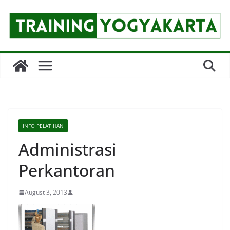
Skip
to
content
INFO PELATIHAN
Administrasi
Perkantoran
August 3, 2013