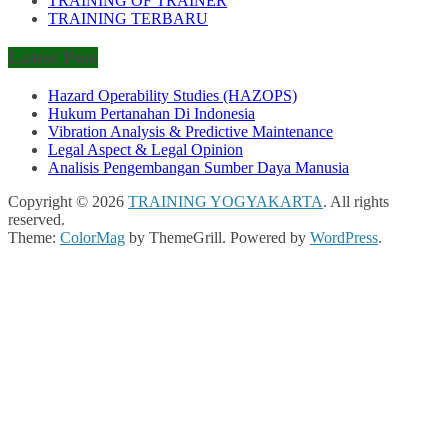
TRAINING OF TRAINER
TRAINING TERBARU
Latest Post
Hazard Operability Studies (HAZOPS)
Hukum Pertanahan Di Indonesia
Vibration Analysis & Predictive Maintenance
Legal Aspect & Legal Opinion
Analisis Pengembangan Sumber Daya Manusia
Copyright © 2026
TRAINING YOGYAKARTA
. All rights
reserved.
Theme:
ColorMag
by ThemeGrill. Powered by
WordPress
.