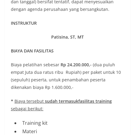
dan tanggal) bersifat tentatif, dapat menyesuaikan
dengan agenda perusahaan yang bersangkutan.
INSTRUKTUR
Patisina, ST, MT
BIAYA DAN FASILITAS
Biaya pelatihan sebesar
Rp
24.20
0.000,-
(dua puluh
empat Juta dua ratus ribu Rupiah) per paket untuk 10
(sepuluh) peserta, untuk penambahan peserta
dikenakan biaya Rp 1.600.000,-
*
Biaya tersebut
sudah
termasuk
fasilitas training
sebagai berikut:
Training kit
Materi