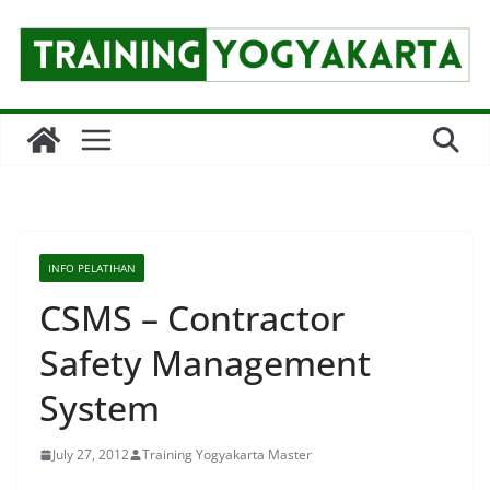
Skip
to
content
INFO PELATIHAN
CSMS – Contractor
Safety Management
System
July 27, 2012
Training Yogyakarta Master