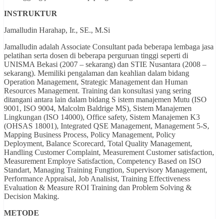
INSTRUKTUR
Jamalludin Harahap, Ir., SE., M.Si
Jamalludin adalah Associate Consultant pada beberapa lembaga jasa
pelatihan serta dosen di beberapa perguruan tinggi seperti di
UNISMA Bekasi (2007 –
sekarang
) dan STIE Nusantara (2008 –
sekarang). Memiliki pengalaman dan keahlian dalam bidang
Operation Management, Strategic Management dan Human
Resources Management. Training dan konsultasi yang sering
ditangani antara lain dalam bidang S istem manajemen Mutu (ISO
9001, ISO 9004, Malcolm Baldrige MS), Sistem Manajemen
Lingkungan (ISO 14000), Office safety, Sistem Manajemen K3
(OHSAS 18001), Integrated QSE Management, Management 5-S,
Mapping Business Process, Policy Management, Policy
Deployment, Balance Scorecard, Total Quality Management,
Handling Customer Complaint, Measurement Customer satisfaction,
Measurement Employe Satisfaction, Competency Based on ISO
Standart, Managing Training Fungtion, Supervisory Management,
Performance Appraisal, Job Analisist, Training Effectiveness
Evaluation & Measure ROI Training dan Problem Solving &
Decision Making.
METODE