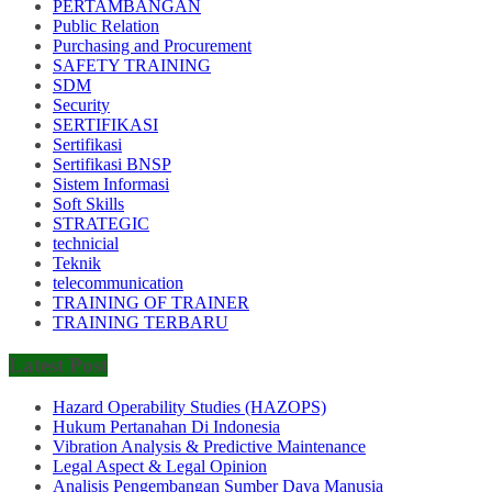
PERTAMBANGAN
Public Relation
Purchasing and Procurement
SAFETY TRAINING
SDM
Security
SERTIFIKASI
Sertifikasi
Sertifikasi BNSP
Sistem Informasi
Soft Skills
STRATEGIC
technicial
Teknik
telecommunication
TRAINING OF TRAINER
TRAINING TERBARU
Latest Post
Hazard Operability Studies (HAZOPS)
Hukum Pertanahan Di Indonesia
Vibration Analysis & Predictive Maintenance
Legal Aspect & Legal Opinion
Analisis Pengembangan Sumber Daya Manusia