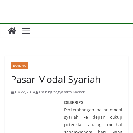
Skip
to
content
BANKING
Pasar Modal Syariah
July 22, 2014
Training Yogyakarta Master
DESKRIPSI
Perkembangan pasar modal
syariah ke depan cukup
potensial, apalagi melihat
saham-saham baru yang