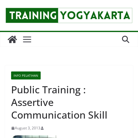
Skip
to
content
INFO PELATIHAN
Public Training :
Assertive
Communication Skill
August 3, 2013