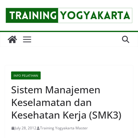
Skip
to
content
INFO PELATIHAN
Sistem Manajemen
Keselamatan dan
Kesehatan Kerja (SMK3)
July 28, 2012
Training Yogyakarta Master