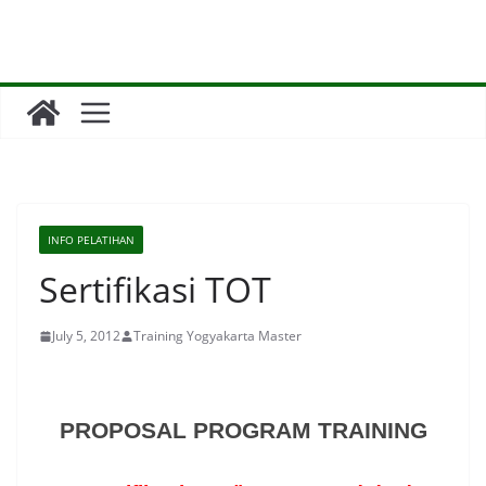
Skip
to
content
INFO PELATIHAN
Sertifikasi TOT
July 5, 2012
Training Yogyakarta Master
PROPOSAL
PROGRAM TRAINING