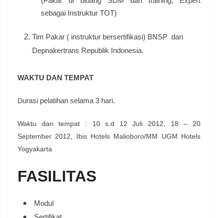
(Pakar di bidang SDM dan training, Expert
sebagai Instruktur TOT)
Tim Pakar ( instruktur bersertifikasi) BNSP
dari
Depnakertrans Republik Indonesia.
WAKTU DAN TEMPAT
D
urasi pelatihan selama 3 hari
.
Waktu dan tempat
: 10 s.d 12 Juli 2012, 18 – 20
September 2012, Ibis Hotels Malioboro/MM UGM Hotels
Yogyakarta
FASILITAS
Modul
S
ertifi
kat